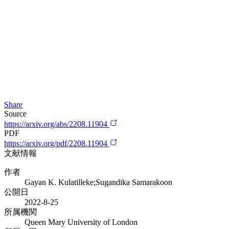
Share
Source
https://arxiv.org/abs/2208.11904
PDF
https://arxiv.org/pdf/2208.11904
文献情報
作者
Gayan K. Kulatilleke;Sugandika Samarakoon
公開日
2022-8-25
所属機関
Queen Mary University of London