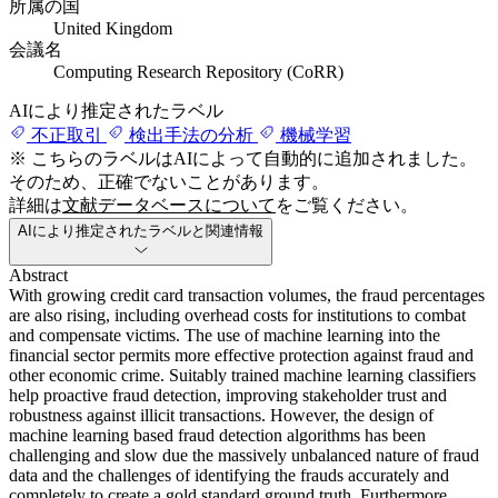
所属の国
United Kingdom
会議名
Computing Research Repository (CoRR)
AIにより推定されたラベル
不正取引
検出手法の分析
機械学習
※ こちらのラベルはAIによって自動的に追加されました。
そのため、正確でないことがあります。
詳細は
文献データベースについて
をご覧ください。
AIにより推定されたラベルと関連情報
Abstract
With growing credit card transaction volumes, the fraud percentages
are also rising, including overhead costs for institutions to combat
and compensate victims. The use of machine learning into the
financial sector permits more effective protection against fraud and
other economic crime. Suitably trained machine learning classifiers
help proactive fraud detection, improving stakeholder trust and
robustness against illicit transactions. However, the design of
machine learning based fraud detection algorithms has been
challenging and slow due the massively unbalanced nature of fraud
data and the challenges of identifying the frauds accurately and
completely to create a gold standard ground truth. Furthermore,