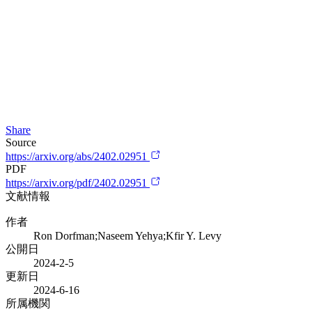
Share
Source
https://arxiv.org/abs/2402.02951
PDF
https://arxiv.org/pdf/2402.02951
文献情報
作者
Ron Dorfman;Naseem Yehya;Kfir Y. Levy
公開日
2024-2-5
更新日
2024-6-16
所属機関