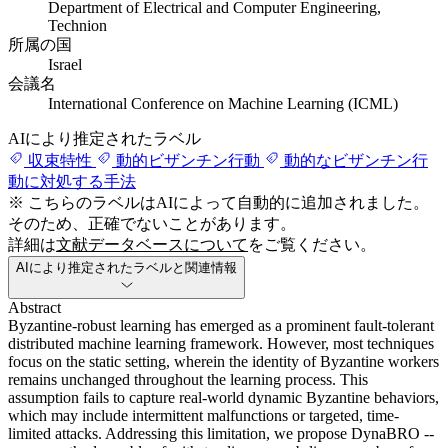
Department of Electrical and Computer Engineering,
Technion
所属の国
Israel
会議名
International Conference on Machine Learning (ICML)
AIにより推定されたラベル
収束特性
動的ビザンチン行動
動的なビザンチン行
動に対処する手法
※ こちらのラベルはAIによって自動的に追加されました。
そのため、正確でないことがあります。
詳細は
文献データベースについて
をご覧ください。
AIにより推定されたラベルと関連情報
Abstract
Byzantine-robust learning has emerged as a prominent fault-tolerant
distributed machine learning framework. However, most techniques
focus on the static setting, wherein the identity of Byzantine workers
remains unchanged throughout the learning process. This
assumption fails to capture real-world dynamic Byzantine behaviors,
which may include intermittent malfunctions or targeted, time-
limited attacks. Addressing this limitation, we propose DynaBRO --