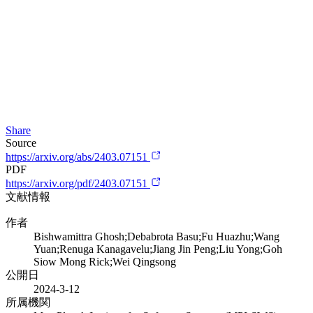
Share
Source
https://arxiv.org/abs/2403.07151
PDF
https://arxiv.org/pdf/2403.07151
文献情報
作者
Bishwamittra Ghosh;Debabrota Basu;Fu Huazhu;Wang
Yuan;Renuga Kanagavelu;Jiang Jin Peng;Liu Yong;Goh
Siow Mong Rick;Wei Qingsong
公開日
2024-3-12
所属機関