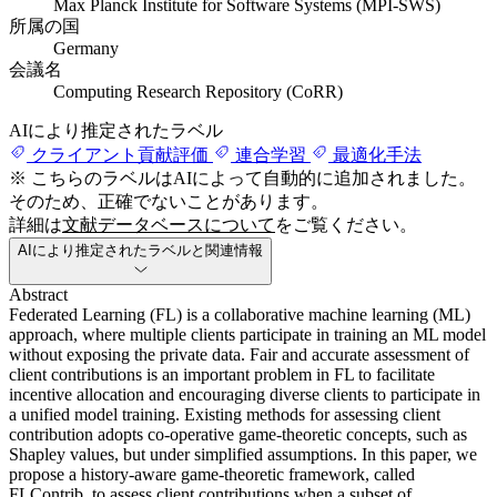
Max Planck Institute for Software Systems (MPI-SWS)
所属の国
Germany
会議名
Computing Research Repository (CoRR)
AIにより推定されたラベル
クライアント貢献評価
連合学習
最適化手法
※ こちらのラベルはAIによって自動的に追加されました。
そのため、正確でないことがあります。
詳細は
文献データベースについて
をご覧ください。
AIにより推定されたラベルと関連情報
Abstract
Federated Learning (FL) is a collaborative machine learning (ML)
approach, where multiple clients participate in training an ML model
without exposing the private data. Fair and accurate assessment of
client contributions is an important problem in FL to facilitate
incentive allocation and encouraging diverse clients to participate in
a unified model training. Existing methods for assessing client
contribution adopts co-operative game-theoretic concepts, such as
Shapley values, but under simplified assumptions. In this paper, we
propose a history-aware game-theoretic framework, called
FLContrib, to assess client contributions when a subset of