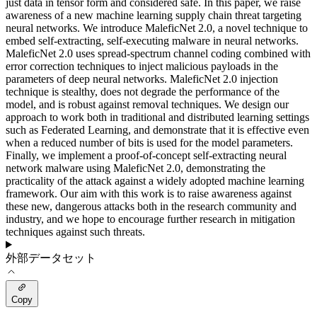
just data in tensor form and considered safe. In this paper, we raise
awareness of a new machine learning supply chain threat targeting
neural networks. We introduce MaleficNet 2.0, a novel technique to
embed self-extracting, self-executing malware in neural networks.
MaleficNet 2.0 uses spread-spectrum channel coding combined with
error correction techniques to inject malicious payloads in the
parameters of deep neural networks. MaleficNet 2.0 injection
technique is stealthy, does not degrade the performance of the
model, and is robust against removal techniques. We design our
approach to work both in traditional and distributed learning settings
such as Federated Learning, and demonstrate that it is effective even
when a reduced number of bits is used for the model parameters.
Finally, we implement a proof-of-concept self-extracting neural
network malware using MaleficNet 2.0, demonstrating the
practicality of the attack against a widely adopted machine learning
framework. Our aim with this work is to raise awareness against
these new, dangerous attacks both in the research community and
industry, and we hope to encourage further research in mitigation
techniques against such threats.
外部データセット
Copy