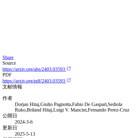
Share
Source
https://arxiv.org/abs/2403.03593
PDF
https://arxiv.org/pdf/2403.03593
文献情報
作者
Dorjan Hitaj,Giulio Pagnotta,Fabio De Gaspari,Sediola
Ruko,Briland Hitaj,Luigi V. Mancini,Fernando Perez-Cruz
公開日
2024-3-6
更新日
2025-5-13