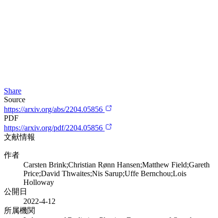
Share
Source
https://arxiv.org/abs/2204.05856
PDF
https://arxiv.org/pdf/2204.05856
文献情報
作者
Carsten Brink;Christian Rønn Hansen;Matthew Field;Gareth
Price;David Thwaites;Nis Sarup;Uffe Bernchou;Lois
Holloway
公開日
2022-4-12
所属機関