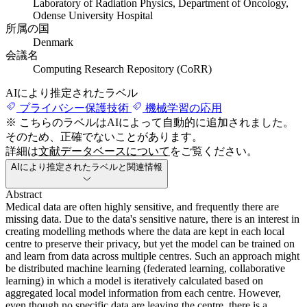
Laboratory of Radiation Physics, Department of Oncology,
Odense University Hospital
所属の国
Denmark
会議名
Computing Research Repository (CoRR)
AIにより推定されたラベル
プライバシー保護技術
機械学習の応用
※ こちらのラベルはAIによって自動的に追加されました。
そのため、正確でないことがあります。
詳細は
文献データベースについて
をご覧ください。
AIにより推定されたラベルと関連情報
Abstract
Medical data are often highly sensitive, and frequently there are
missing data. Due to the data's sensitive nature, there is an interest in
creating modelling methods where the data are kept in each local
centre to preserve their privacy, but yet the model can be trained on
and learn from data across multiple centres. Such an approach might
be distributed machine learning (federated learning, collaborative
learning) in which a model is iteratively calculated based on
aggregated local model information from each centre. However,
even though no specific data are leaving the centre, there is a