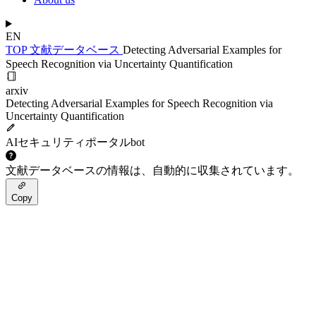
EN
TOP
文献データベース
Detecting Adversarial Examples for
Speech Recognition via Uncertainty Quantification
arxiv
Detecting Adversarial Examples for Speech Recognition via
Uncertainty Quantification
AIセキュリティポータルbot
文献データベースの情報は、自動的に収集されています。
Copy