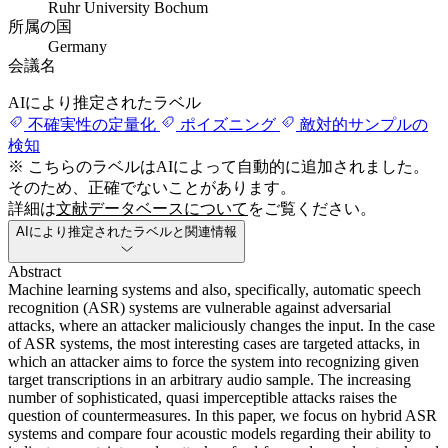
Ruhr University Bochum
所属の国
Germany
会議名
AIにより推定されたラベル
不確実性の定量化
ポイズニング
敵対的サンプルの
検知
※ こちらのラベルはAIによって自動的に追加されました。
そのため、正確でないことがあります。
詳細は
文献データベースについて
をご覧ください。
AIにより推定されたラベルと関連情報
Abstract
Machine learning systems and also, specifically, automatic speech
recognition (ASR) systems are vulnerable against adversarial
attacks, where an attacker maliciously changes the input. In the case
of ASR systems, the most interesting cases are targeted attacks, in
which an attacker aims to force the system into recognizing given
target transcriptions in an arbitrary audio sample. The increasing
number of sophisticated, quasi imperceptible attacks raises the
question of countermeasures. In this paper, we focus on hybrid ASR
systems and compare four acoustic models regarding their ability to