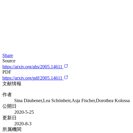
Share
Source
https://arxiv.org/abs/2005.14611
PDF
https://arxiv.org/pdf/2005.14611
文献情報
作者
Sina Däubener,Lea Schönherr,Asja Fischer,Dorothea Kolossa
公開日
2020-5-25
更新日
2020-8-3
所属機関