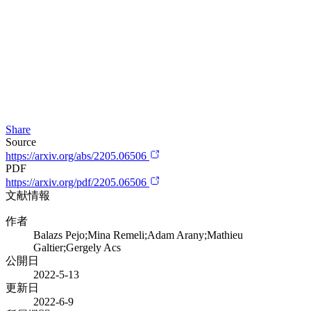
Share
Source
https://arxiv.org/abs/2205.06506
PDF
https://arxiv.org/pdf/2205.06506
文献情報
作者
Balazs Pejo;Mina Remeli;Adam Arany;Mathieu
Galtier;Gergely Acs
公開日
2022-5-13
更新日
2022-6-9