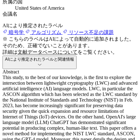
所属の国
United States of America
会議名
AIにより推定されたラベル
暗号学
アルゴリズム
リソース不足の課題
※ こちらのラベルはAIによって自動的に追加されました。
そのため、正確でないことがあります。
詳細は
文献データベースについて
をご覧ください。
AIにより推定されたラベルと関連情報
Abstract
This study, to the best of our knowledge, is the first to explore the
intersection between lightweight cryptography (LWC) and advanced
artificial intelligence (AI) language models. LWC, in particular the
ASCON algorithm which has been selected as the LWC standard by
the National Institute of Standards and Technology (NIST) in Feb.
2023, has become increasingly significant for preserving data
security given the quick expansion and resource limitations of
Internet of Things (IoT) devices. On the other hand, OpenAI's large
language model (LLM) ChatGPT has demonstrated significant
potential in producing complex, human-like text. This paper offers a
novel method for implementing the NIST LWC standard, ASCON,
using the GPT-4 model. Moreover, this paper details the design and