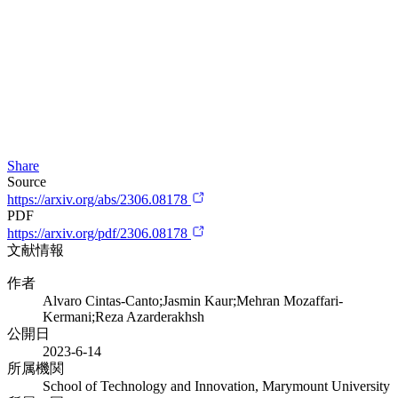
Share
Source
https://arxiv.org/abs/2306.08178
PDF
https://arxiv.org/pdf/2306.08178
文献情報
作者
Alvaro Cintas-Canto;Jasmin Kaur;Mehran Mozaffari-
Kermani;Reza Azarderakhsh
公開日
2023-6-14
所属機関
School of Technology and Innovation, Marymount University