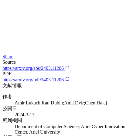
Share
Source
https://arxiv.org/abs/2403.11206
PDF
https://arxiv.org/pdf/2403.11206
文献情報
作者
Amir Lukach;Ran Dubin;Amit Dvir;Chen Hajaj
公開日
2024-3-17
所属機関
Department of Computer Science, Ariel Cyber Innovation
Center, Ariel University