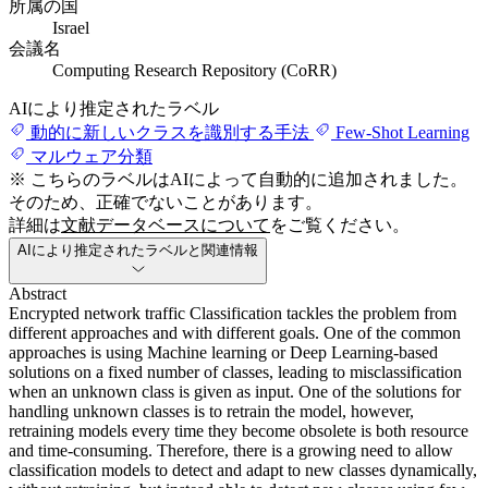
所属の国
Israel
会議名
Computing Research Repository (CoRR)
AIにより推定されたラベル
動的に新しいクラスを識別する手法
Few-Shot Learning
マルウェア分類
※ こちらのラベルはAIによって自動的に追加されました。
そのため、正確でないことがあります。
詳細は
文献データベースについて
をご覧ください。
AIにより推定されたラベルと関連情報
Abstract
Encrypted network traffic Classification tackles the problem from
different approaches and with different goals. One of the common
approaches is using Machine learning or Deep Learning-based
solutions on a fixed number of classes, leading to misclassification
when an unknown class is given as input. One of the solutions for
handling unknown classes is to retrain the model, however,
retraining models every time they become obsolete is both resource
and time-consuming. Therefore, there is a growing need to allow
classification models to detect and adapt to new classes dynamically,