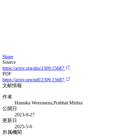
Share
Source
https://arxiv.org/abs/2309.15687
PDF
https://arxiv.org/pdf/2309.15687
文献情報
作者
Hansika Weerasena,Prabhat Mishra
公開日
2023-9-27
更新日
2025-5-6
所属機関