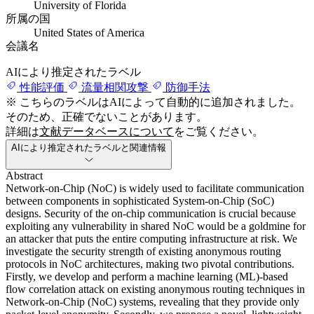
University of Florida
所属の国
United States of America
会議名
AIにより推定されたラベル
性能評価
流量相関攻撃
防御手法
※ こちらのラベルはAIによって自動的に追加されました。
そのため、正確でないことがあります。
詳細は
文献データベースについて
をご覧ください。
AIにより推定されたラベルと関連情報
Abstract
Network-on-Chip (NoC) is widely used to facilitate communication
between components in sophisticated System-on-Chip (SoC)
designs. Security of the on-chip communication is crucial because
exploiting any vulnerability in shared NoC would be a goldmine for
an attacker that puts the entire computing infrastructure at risk. We
investigate the security strength of existing anonymous routing
protocols in NoC architectures, making two pivotal contributions.
Firstly, we develop and perform a machine learning (ML)-based
flow correlation attack on existing anonymous routing techniques in
Network-on-Chip (NoC) systems, revealing that they provide only