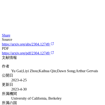
Share
Source
https://arxiv.org/abs/2304.12749
PDF
https://arxiv.org/pdf/2304.12749
文献情報
作者
Yu Gai;Liyi Zhou;Kaihua Qin;Dawn Song;Arthur Gervais
公開日
2023-4-25
更新日
2023-4-30
所属機関
University of California, Berkeley
所属の国