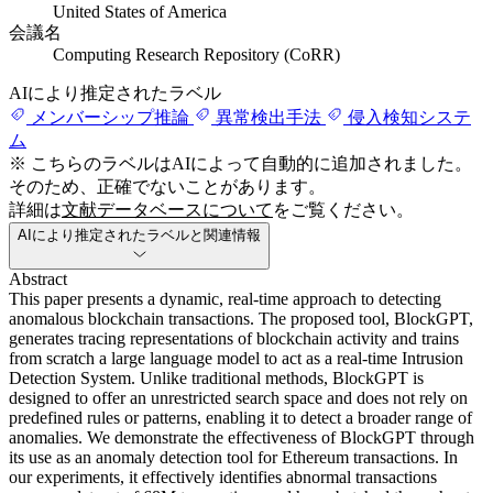
United States of America
会議名
Computing Research Repository (CoRR)
AIにより推定されたラベル
メンバーシップ推論
異常検出手法
侵入検知システ
ム
※ こちらのラベルはAIによって自動的に追加されました。
そのため、正確でないことがあります。
詳細は
文献データベースについて
をご覧ください。
AIにより推定されたラベルと関連情報
Abstract
This paper presents a dynamic, real-time approach to detecting
anomalous blockchain transactions. The proposed tool, BlockGPT,
generates tracing representations of blockchain activity and trains
from scratch a large language model to act as a real-time Intrusion
Detection System. Unlike traditional methods, BlockGPT is
designed to offer an unrestricted search space and does not rely on
predefined rules or patterns, enabling it to detect a broader range of
anomalies. We demonstrate the effectiveness of BlockGPT through
its use as an anomaly detection tool for Ethereum transactions. In
our experiments, it effectively identifies abnormal transactions