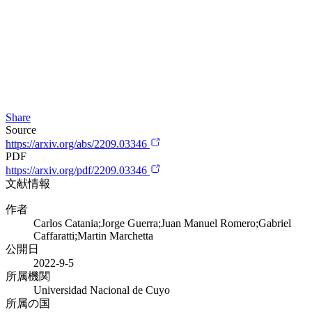
Share
Source
https://arxiv.org/abs/2209.03346
PDF
https://arxiv.org/pdf/2209.03346
文献情報
作者
Carlos Catania;Jorge Guerra;Juan Manuel Romero;Gabriel
Caffaratti;Martin Marchetta
公開日
2022-9-5
所属機関
Universidad Nacional de Cuyo
所属の国