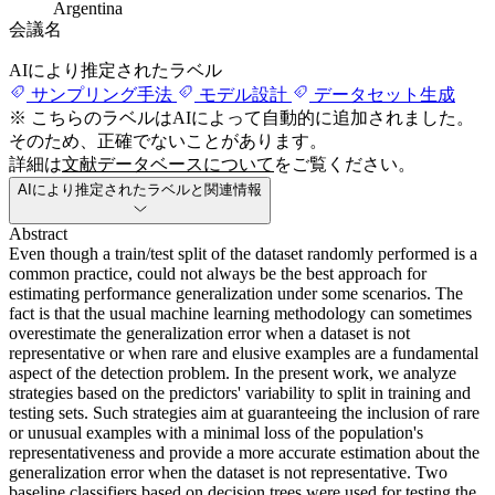
Argentina
会議名
AIにより推定されたラベル
サンプリング手法
モデル設計
データセット生成
※ こちらのラベルはAIによって自動的に追加されました。
そのため、正確でないことがあります。
詳細は
文献データベースについて
をご覧ください。
AIにより推定されたラベルと関連情報
Abstract
Even though a train/test split of the dataset randomly performed is a
common practice, could not always be the best approach for
estimating performance generalization under some scenarios. The
fact is that the usual machine learning methodology can sometimes
overestimate the generalization error when a dataset is not
representative or when rare and elusive examples are a fundamental
aspect of the detection problem. In the present work, we analyze
strategies based on the predictors' variability to split in training and
testing sets. Such strategies aim at guaranteeing the inclusion of rare
or unusual examples with a minimal loss of the population's
representativeness and provide a more accurate estimation about the
generalization error when the dataset is not representative. Two
baseline classifiers based on decision trees were used for testing the