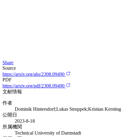
Share
Source
https://arxiv.org/abs/2308.09490
PDF
https://arxiv.org/pdf/2308.09490
文献情報
作者
Dominik Hintersdorf;Lukas Struppek;Kristian Kersting
公開日
2023-8-18
所属機関
Technical University of Darmstadt