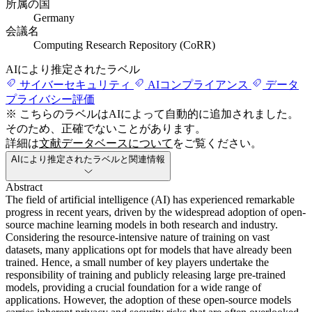
所属の国
Germany
会議名
Computing Research Repository (CoRR)
AIにより推定されたラベル
サイバーセキュリティ
AIコンプライアンス
データ
プライバシー評価
※ こちらのラベルはAIによって自動的に追加されました。
そのため、正確でないことがあります。
詳細は
文献データベースについて
をご覧ください。
AIにより推定されたラベルと関連情報
Abstract
The field of artificial intelligence (AI) has experienced remarkable
progress in recent years, driven by the widespread adoption of open-
source machine learning models in both research and industry.
Considering the resource-intensive nature of training on vast
datasets, many applications opt for models that have already been
trained. Hence, a small number of key players undertake the
responsibility of training and publicly releasing large pre-trained
models, providing a crucial foundation for a wide range of
applications. However, the adoption of these open-source models