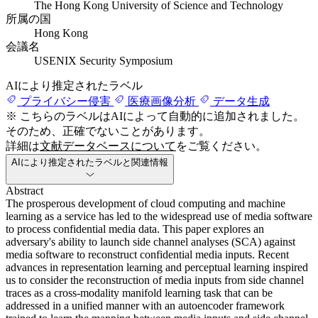
The Hong Kong University of Science and Technology
所属の国
Hong Kong
会議名
USENIX Security Symposium
AIにより推定されたラベル
プライバシー侵害
医療画像分析
データ生成
※ こちらのラベルはAIによって自動的に追加されました。
そのため、正確でないことがあります。
詳細は
文献データベースについて
をご覧ください。
AIにより推定されたラベルと関連情報
Abstract
The prosperous development of cloud computing and machine
learning as a service has led to the widespread use of media software
to process confidential media data. This paper explores an
adversary's ability to launch side channel analyses (SCA) against
media software to reconstruct confidential media inputs. Recent
advances in representation learning and perceptual learning inspired
us to consider the reconstruction of media inputs from side channel
traces as a cross-modality manifold learning task that can be
addressed in a unified manner with an autoencoder framework