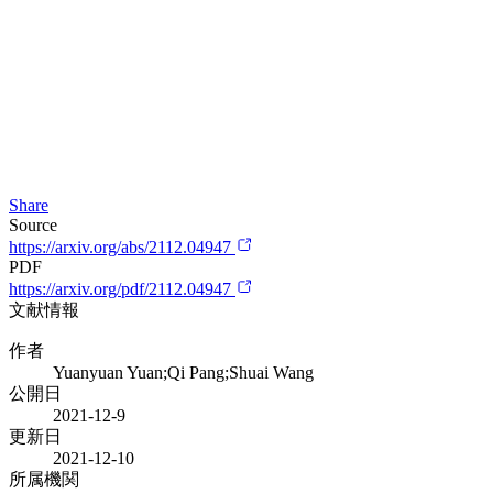
Share
Source
https://arxiv.org/abs/2112.04947
PDF
https://arxiv.org/pdf/2112.04947
文献情報
作者
Yuanyuan Yuan;Qi Pang;Shuai Wang
公開日
2021-12-9
更新日
2021-12-10
所属機関