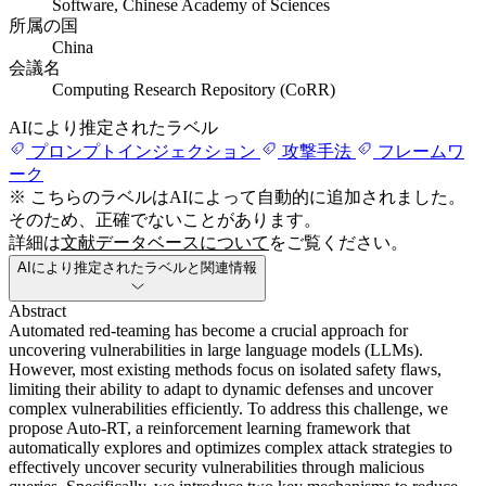
Software, Chinese Academy of Sciences
所属の国
China
会議名
Computing Research Repository (CoRR)
AIにより推定されたラベル
プロンプトインジェクション
攻撃手法
フレームワ
ーク
※ こちらのラベルはAIによって自動的に追加されました。
そのため、正確でないことがあります。
詳細は
文献データベースについて
をご覧ください。
AIにより推定されたラベルと関連情報
Abstract
Automated red-teaming has become a crucial approach for
uncovering vulnerabilities in large language models (LLMs).
However, most existing methods focus on isolated safety flaws,
limiting their ability to adapt to dynamic defenses and uncover
complex vulnerabilities efficiently. To address this challenge, we
propose Auto-RT, a reinforcement learning framework that
automatically explores and optimizes complex attack strategies to
effectively uncover security vulnerabilities through malicious