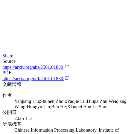
Share
Source
https://arxiv.org/abs/2501.01830
PDF
https://arxiv.org/pdf/2501.01830
文献情報
作者
Yanjiang Liu;Shuhen Zhou;Yaojie Lu;Huijia Zhu;Weiqiang
Wang;Hongyu Lin;Ben He;Xianpei Han;Le Sun
公開日
2025-1-3
所属機関
Chinese Information Processing Laboratory, Institute of