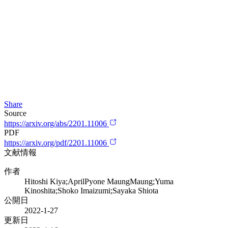
Share
Source
https://arxiv.org/abs/2201.11006
PDF
https://arxiv.org/pdf/2201.11006
文献情報
作者
Hitoshi Kiya;AprilPyone MaungMaung;Yuma
Kinoshita;Shoko Imaizumi;Sayaka Shiota
公開日
2022-1-27
更新日