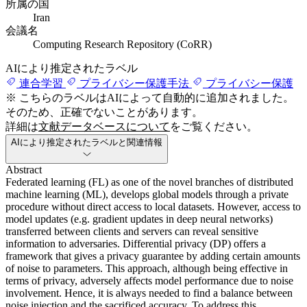
所属の国
Iran
会議名
Computing Research Repository (CoRR)
AIにより推定されたラベル
連合学習
プライバシー保護手法
プライバシー保護
※ こちらのラベルはAIによって自動的に追加されました。
そのため、正確でないことがあります。
詳細は
文献データベースについて
をご覧ください。
AIにより推定されたラベルと関連情報
Abstract
Federated learning (FL) as one of the novel branches of distributed
machine learning (ML), develops global models through a private
procedure without direct access to local datasets. However, access to
model updates (e.g. gradient updates in deep neural networks)
transferred between clients and servers can reveal sensitive
information to adversaries. Differential privacy (DP) offers a
framework that gives a privacy guarantee by adding certain amounts
of noise to parameters. This approach, although being effective in
terms of privacy, adversely affects model performance due to noise
involvement. Hence, it is always needed to find a balance between
noise injection and the sacrificed accuracy. To address this