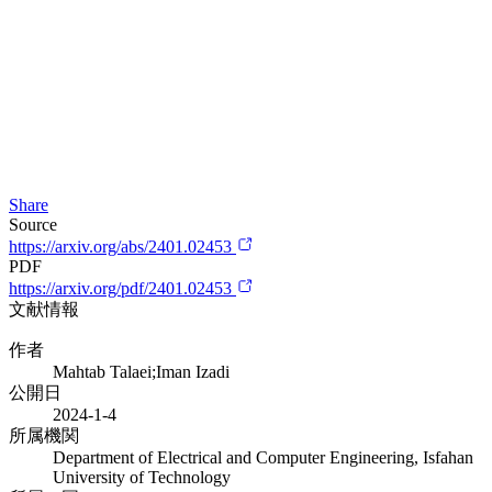
Share
Source
https://arxiv.org/abs/2401.02453
PDF
https://arxiv.org/pdf/2401.02453
文献情報
作者
Mahtab Talaei;Iman Izadi
公開日
2024-1-4
所属機関
Department of Electrical and Computer Engineering, Isfahan
University of Technology