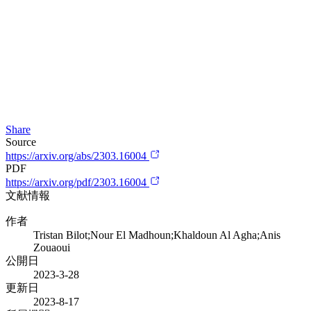
Share
Source
https://arxiv.org/abs/2303.16004
PDF
https://arxiv.org/pdf/2303.16004
文献情報
作者
Tristan Bilot;Nour El Madhoun;Khaldoun Al Agha;Anis
Zouaoui
公開日
2023-3-28
更新日
2023-8-17