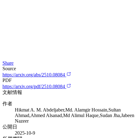
Share
Source
https://arxiv.org/abs/2510.08084
PDF
https://arxiv.org/pdf/2510.08084
文献情報
作者
Hikmat A. M. Abdeljaber,Md. Alamgir Hossain,Sultan
Ahmad,Ahmed Alsanad,Md Alimul Haque,Sudan Jha,Jabeen
Nazeer
公開日
2025-10-9