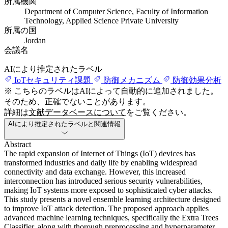
所属機関
Department of Computer Science, Faculty of Information
Technology, Applied Science Private University
所属の国
Jordan
会議名
AIにより推定されたラベル
IoTセキュリティ課題
防御メカニズム
防御効果分析
※ こちらのラベルはAIによって自動的に追加されました。
そのため、正確でないことがあります。
詳細は
文献データベースについて
をご覧ください。
AIにより推定されたラベルと関連情報
Abstract
The rapid expansion of Internet of Things (IoT) devices has
transformed industries and daily life by enabling widespread
connectivity and data exchange. However, this increased
interconnection has introduced serious security vulnerabilities,
making IoT systems more exposed to sophisticated cyber attacks.
This study presents a novel ensemble learning architecture designed
to improve IoT attack detection. The proposed approach applies
advanced machine learning techniques, specifically the Extra Trees
Classifier, along with thorough preprocessing and hyperparameter