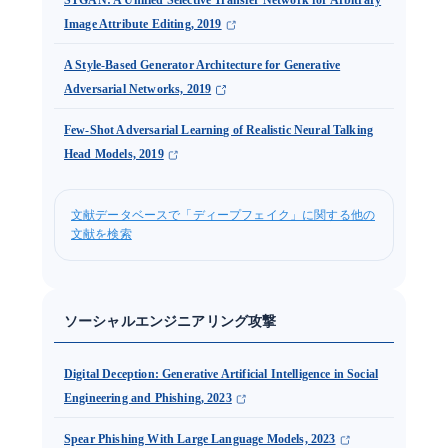
Image Attribute Editing, 2019
A Style-Based Generator Architecture for Generative
Adversarial Networks, 2019
Few-Shot Adversarial Learning of Realistic Neural Talking
Head Models, 2019
文献データベースで「ディープフェイク」に関する他の
文献を検索
ソーシャルエンジニアリング攻撃
Digital Deception: Generative Artificial Intelligence in Social
Engineering and Phishing, 2023
Spear Phishing With Large Language Models, 2023