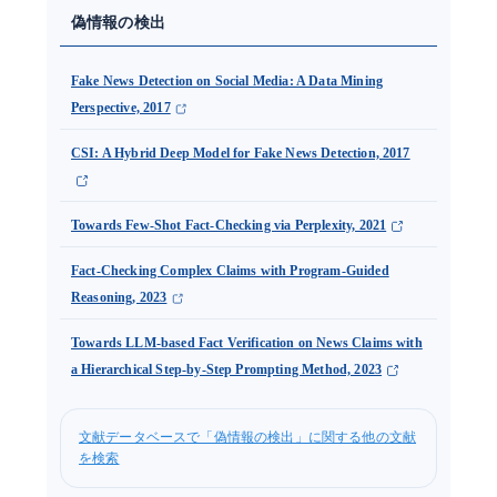
偽情報の検出
Fake News Detection on Social Media: A Data Mining
Perspective, 2017
CSI: A Hybrid Deep Model for Fake News Detection, 2017
Towards Few-Shot Fact-Checking via Perplexity, 2021
Fact-Checking Complex Claims with Program-Guided
Reasoning, 2023
Towards LLM-based Fact Verification on News Claims with
a Hierarchical Step-by-Step Prompting Method, 2023
文献データベースで「偽情報の検出」に関する他の文献
を検索