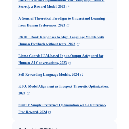
Secretly a Reward Model, 2023
A General Theoretical Paradigm to Understand Learning
from Human Preferences, 2023
RRHF: Rank Responses to Align Language Models with
Human Feedback without tears, 2023
Llama Guard: LLM-based Input-Output Safeguard for
Human-AI Conversations, 2023
Self-Rewarding Language Models, 2024
KTO: Model Alignment as Prospect Theoretic Optimization,
2024
SimPO: Simple Preference Optimization with a Reference-
Free Reward, 2024