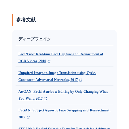
参考文献
ディープフェイク
Face2Face: Real-time Face Capture and Reenactment of
RGB Videos, 2016
Unpaired Image-to-Image Translation using Cycle-
Consistent Adversarial Networks, 2017
AttGAN: Facial Attribute Editing by Only Changing What
You Want, 2017
FSGAN: Subject Agnostic Face Swapping and Reenactment,
2019
STGAN: A Unified Selective Transfer Network for Arbitrary