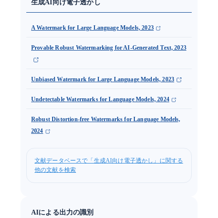
生成AI向け電子透かし
A Watermark for Large Language Models, 2023
Provable Robust Watermarking for AI-Generated Text, 2023
Unbiased Watermark for Large Language Models, 2023
Undetectable Watermarks for Language Models, 2024
Robust Distortion-free Watermarks for Language Models,
2024
文献データベースで「生成AI向け電子透かし」に関する
他の文献を検索
AIによる出力の識別