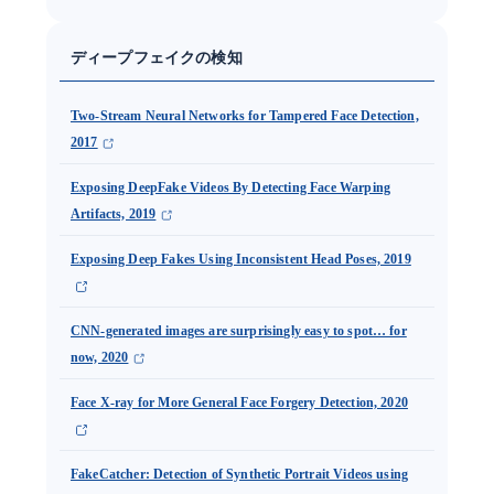
ディープフェイクの検知
Two-Stream Neural Networks for Tampered Face Detection,
2017
Exposing DeepFake Videos By Detecting Face Warping
Artifacts, 2019
Exposing Deep Fakes Using Inconsistent Head Poses, 2019
CNN-generated images are surprisingly easy to spot… for
now, 2020
Face X-ray for More General Face Forgery Detection, 2020
FakeCatcher: Detection of Synthetic Portrait Videos using