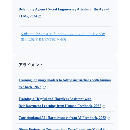
Defending Against Social Engineering Attacks in the Age of
LLMs, 2024
文献データベースで「ソーシャルエンジニアリング攻
撃」に関する他の文献を検索
アライメント
Training language models to follow instructions with human
feedback, 2022
Training a Helpful and Harmless Assistant with
Reinforcement Learning from Human Feedback, 2022
Constitutional AI: Harmlessness from AI Feedback, 2022
Direct Preference Optimization: Your Language Model is