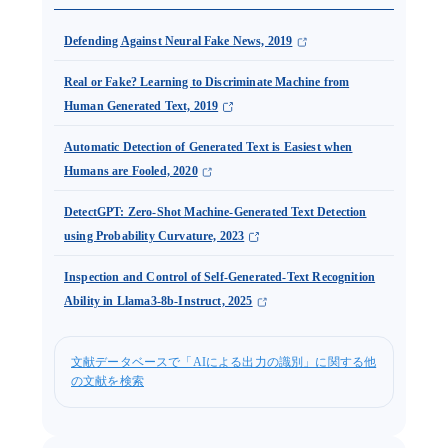
Defending Against Neural Fake News, 2019
Real or Fake? Learning to Discriminate Machine from
Human Generated Text, 2019
Automatic Detection of Generated Text is Easiest when
Humans are Fooled, 2020
DetectGPT: Zero-Shot Machine-Generated Text Detection
using Probability Curvature, 2023
Inspection and Control of Self-Generated-Text Recognition
Ability in Llama3-8b-Instruct, 2025
文献データベースで「AIによる出力の識別」に関する他
の文献を検索