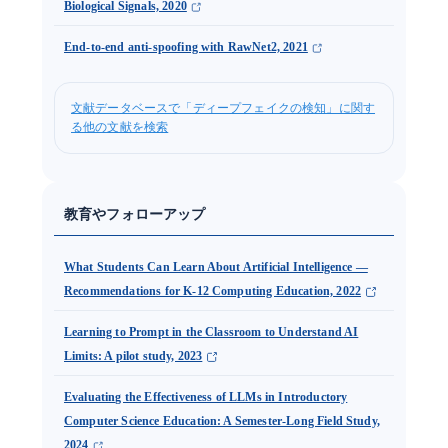
Biological Signals, 2020
End-to-end anti-spoofing with RawNet2, 2021
文献データベースで「ディープフェイクの検知」に関す
る他の文献を検索
教育やフォローアップ
What Students Can Learn About Artificial Intelligence —
Recommendations for K-12 Computing Education, 2022
Learning to Prompt in the Classroom to Understand AI
Limits: A pilot study, 2023
Evaluating the Effectiveness of LLMs in Introductory
Computer Science Education: A Semester-Long Field Study,
2024